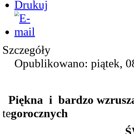
Szczegóły
Opublikowano: piątek, 0
Piękna i bardzo wzruszaj
te
gorocznych
ŚWIĄT M