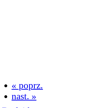
« poprz.
nast. »