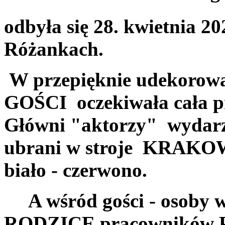
odbyła się 28. kwietnia
20
Różankach.
W przepięknie udekorowa
GOŚCI oczekiwała cała pr
Główni "aktorzy" wyd
ubrani w stroje KRAKOWS
biało - czerwono.
A wśród gości - osoby w
RODZICE pracowników