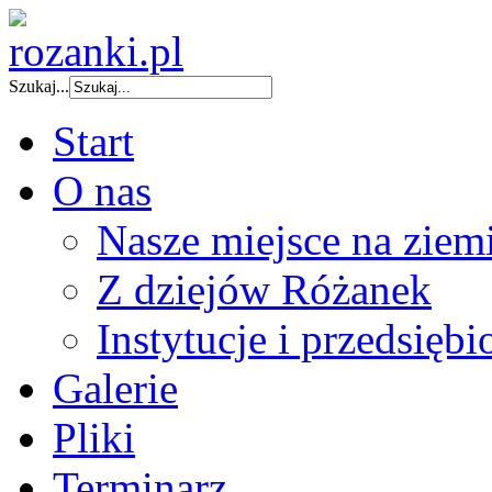
Szukaj...
Start
O nas
Nasze miejsce na ziem
Z dziejów Różanek
Instytucje i przedsiębi
Galerie
Pliki
Terminarz