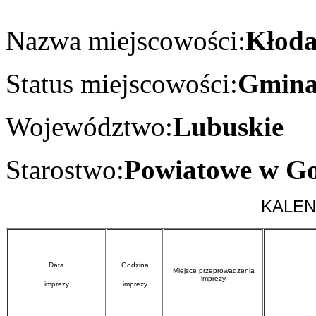
Nazwa miejscowości:
Kłod
Status miejscowości:
Gmin
Województwo:
Lubuskie
Starostwo:
Powiatowe w Go
KALEN
Data
Godzina
Miejsce przeprowadzenia
imprezy
imprezy
imprezy