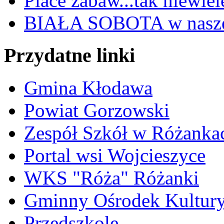
Place zabaw...tak niewiele
BIAŁA SOBOTA w nasze
Przydatne linki
Gmina Kłodawa
Powiat Gorzowski
Zespół Szkół w Różanka
Portal wsi Wojcieszyce
WKS "Róża" Różanki
Gminny Ośrodek Kultur
Przedszkole