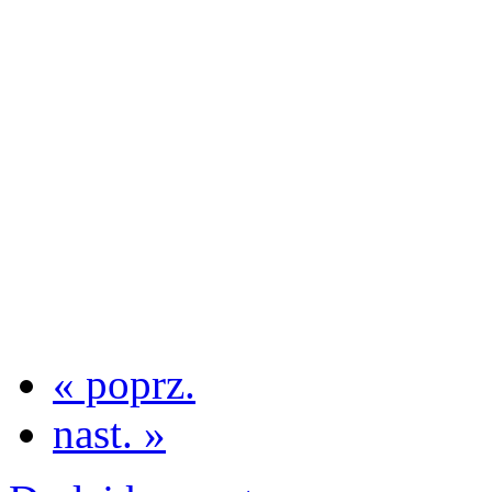
« poprz.
nast. »