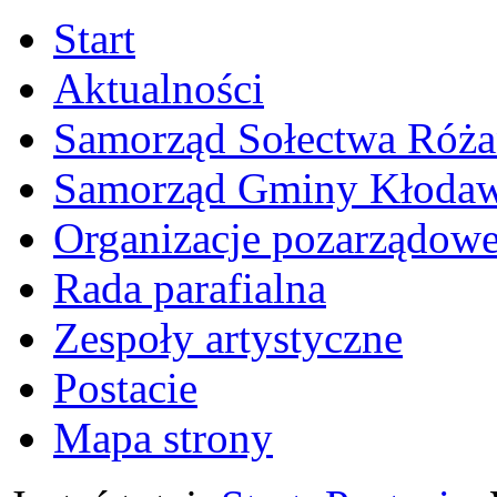
Start
Aktualności
Samorząd Sołectwa Róża
Samorząd Gminy Kłoda
Organizacje pozarządow
Rada parafialna
Zespoły artystyczne
Postacie
Mapa strony