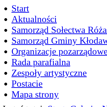
Start
Aktualności
Samorząd Sołectwa Róża
Samorząd Gminy Kłoda
Organizacje pozarządow
Rada parafialna
Zespoły artystyczne
Postacie
Mapa strony