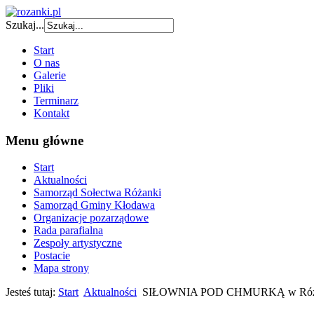
Szukaj...
Start
O nas
Galerie
Pliki
Terminarz
Kontakt
Menu główne
Start
Aktualności
Samorząd Sołectwa Różanki
Samorząd Gminy Kłodawa
Organizacje pozarządowe
Rada parafialna
Zespoły artystyczne
Postacie
Mapa strony
Jesteś tutaj:
Start
Aktualności
SIŁOWNIA POD CHMURKĄ w Róż