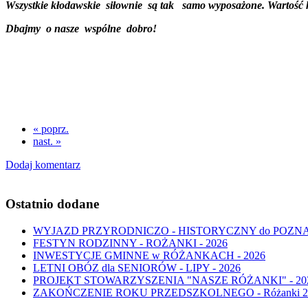
Wszystkie kłodawskie siłownie są tak samo wyposażone. Wartość każ
Dbajmy o nasze wspólne dobro!
« poprz.
nast. »
Dodaj komentarz
Ostatnio dodane
WYJAZD PRZYRODNICZO - HISTORYCZNY do POZNANIA 
FESTYN RODZINNY - ROŻANKI - 2026
INWESTYCJE GMINNE w RÓŻANKACH - 2026
LETNI OBÓZ dla SENIORÓW - LIPY - 2026
PROJEKT STOWARZYSZENIA "NASZE RÓŻANKI" - 20
ZAKOŃCZENIE ROKU PRZEDSZKOLNEGO - Różanki 2