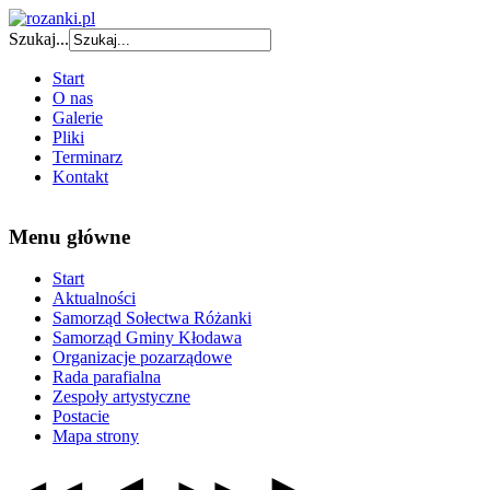
Szukaj...
Start
O nas
Galerie
Pliki
Terminarz
Kontakt
Menu główne
Start
Aktualności
Samorząd Sołectwa Różanki
Samorząd Gminy Kłodawa
Organizacje pozarządowe
Rada parafialna
Zespoły artystyczne
Postacie
Mapa strony
◄
►