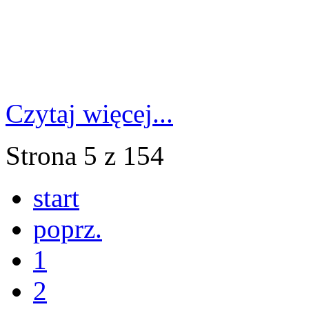
Czytaj więcej...
Strona 5 z 154
start
poprz.
1
2