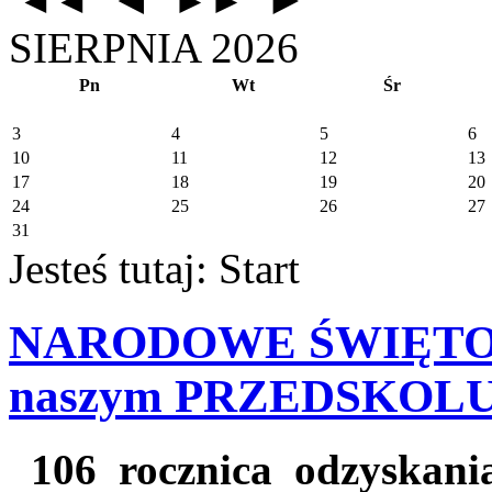
◄◄
►►
SIERPNIA 2026
Pn
Wt
Śr
3
4
5
6
10
11
12
13
17
18
19
20
24
25
26
27
31
Jesteś tutaj:
Start
NARODOWE ŚWIĘTO
naszym PRZEDSKOLU 
106 rocznica odzyska